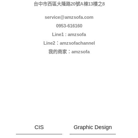
台中市西區大隆路20號A棟13樓之8
service@amzsofa.com
0953-616160
Line1 : amzsofa
Line2：amzsofachannel
我的商家：
amzsofa
CIS
Graphic Design