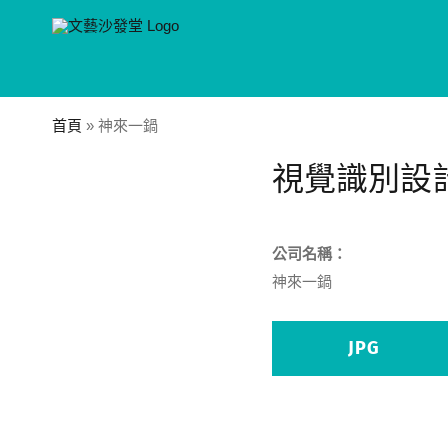
Skip
to
content
首頁
»
神來一鍋
視覺識別設
公司名稱：
神來一鍋
JPG