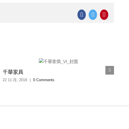
Facebook
Twitter
Pinterest
千華家具
22 11 月, 2019
|
0 Comments
2