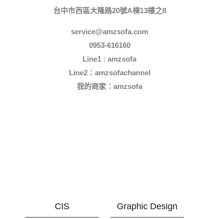
台中市西區大隆路20號A棟13樓之8
service@amzsofa.com
0953-616160
Line1 : amzsofa
Line2：amzsofachannel
我的商家：
amzsofa
CIS
Graphic Design