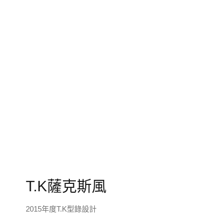
T.K薩克斯風
2015年度T.K型錄設計