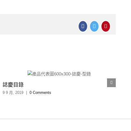
Facebook
Twitter
Pinterest
誌慶目錄
9 9 月, 2019
|
0 Comments
9