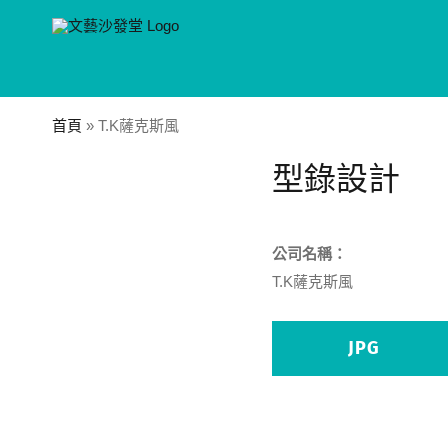
Skip
to
content
首頁
»
T.K薩克斯風
型錄設計
公司名稱：
T.K薩克斯風
JPG