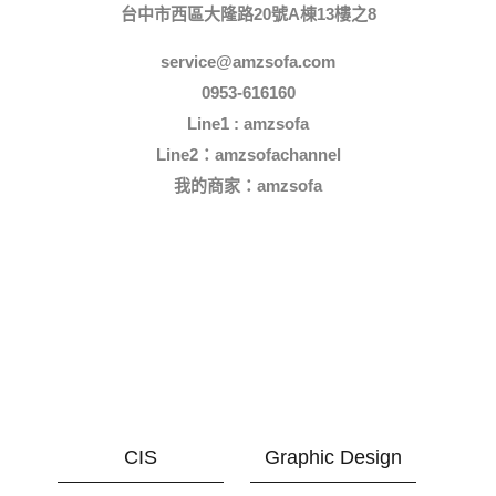
台中市西區大隆路20號A棟13樓之8
service@amzsofa.com
0953-616160
Line1 : amzsofa
Line2：amzsofachannel
我的商家：
amzsofa
CIS
Graphic Design